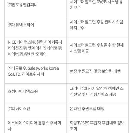
세이브더칠드런 DW/BI시스템 유
㈜인포유앤컴퍼니
지보수
세이브더칠드런 후원 관리시스템
㈜대유넥스티어
유지보수
NICE페이먼츠㈜, 갤럭시아커뮤니
세이브더칠드런 후원을 위한 결제
케이션즈㈜, 엔에이치엔페이코㈜,
시스템 제공
네이버㈜, ㈜카카오페이
엠버글로우, Salesworks korea
현장 후원모집 및 정보입력 대행
Co.LTD, 라이프워시퍼
그리다 100가지 말상처 캠페인 소
효성아이티엑스㈜
식전달 및 마케팅서비스 제공
㈜디베이스앤
온라인 후원모집 대행
에스비에스미디어 홀딩스 주식회
희망TV SBS 후원자 후원내역 정보
사
조회