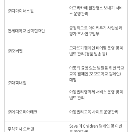
아프리카에 빨간염소 보내기 서비
㈜디마이너스원
스 운영관리
긍정적으로 아이키우기 사업성과
연세대학교 산학협력단
평가 조사연구업무
모자뜨기캠페인 페어웰 운영 및 이
㈜오버맨
벤트 관리(경품 발송 등)
아동의 균형 있는 발달을 위한 학교
교육 캠페인(모모모학교 캠페인)
대행
㈜대학내일
아동권리영화제 서비스 운영 및 이
벤트 관리
㈜메디오피아테크
아동권리교육 사이트 운영관리
Save 더 Children 캠페인 및 이벤
주식회사 오버맨