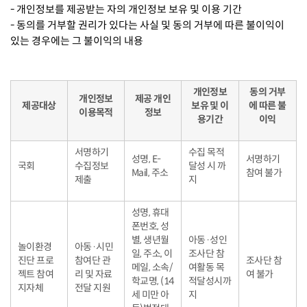
- 개인정보를 제공받는 자의 개인정보 보유 및 이용 기간
- 동의를 거부할 권리가 있다는 사실 및 동의 거부에 따른 불이익이
있는 경우에는 그 불이익의 내용
개인정보
동의 거부
개인정보
제공 개인
제공대상
보유 및 이
에 따른 불
이용목적
정보
용기간
이익
서명하기
수집 목적
성명, E-
서명하기
국회
수집정보
달성 시 까
Mail, 주소
참여 불가
제출
지
성명, 휴대
폰번호, 성
별, 생년월
아동·성인
놀이환경
아동·시민
일, 주소, 이
조사단 참
진단 프로
참여단 관
조사단 참
메일, 소속/
여활동 목
젝트 참여
리 및 자료
여 불가
학교명, (14
적달성시까
지자체
전달 지원
세 미만 아
지