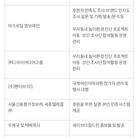
후원자 만족도 조사, 브랜드 인지도
조사 설문 및 기획/발송/분석 등
마크로밀 엠브레인
우리동네 놀이환경 진단 프로젝트
아동·성인 조사단 참여활동 운영
관리
우리동네 놀이환경 진단 프로젝트
㈜디아이어디어그룹
아동·성인 조사단 참여활동 운영
관리
국제어린이마라톤 참가자 관리 및
(주)펜타브리드
행사 대행
서울신용평가정보㈜, 세종텔레콤
후원을 위한 실명∙본인 인증시스템
㈜
제공
우체국 및 택배회사
세이브더칠드런 홍보물 등 발송