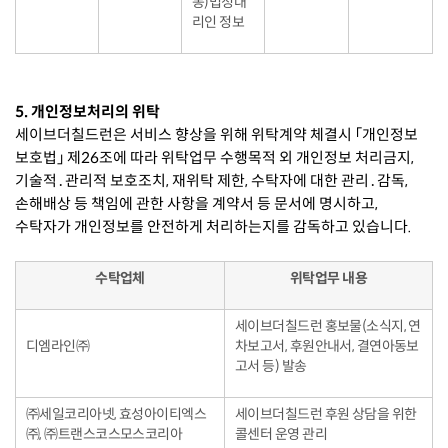
동)법정대
리인 정보
5. 개인정보처리의 위탁
세이브더칠드런은 서비스 향상을 위해 위탁계약 체결시 「개인정보
보호법」 제26조에 따라 위탁업무 수행목적 외 개인정보 처리금지,
기술적․관리적 보호조치, 재위탁 제한, 수탁자에 대한 관리․감독,
손해배상 등 책임에 관한 사항을 계약서 등 문서에 명시하고,
수탁자가 개인정보를 안전하게 처리하는지를 감독하고 있습니다.
수탁업체
위탁업무 내용
세이브더칠드런 홍보물(소식지, 연
디엠라인㈜
차보고서, 후원안내서, 결연아동보
고서 등) 발송
㈜세일코리아넷, 효성아이티엑스
세이브더칠드런 후원 상담을 위한
㈜,
㈜트랜스코스모스코리아
콜센터 운영 관리