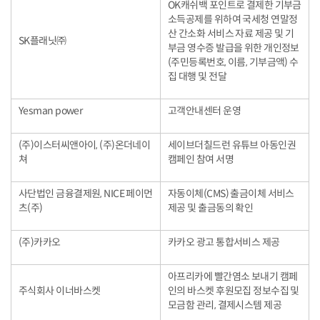
OK캐쉬백 포인트로 결제한 기부금
소득공제를 위하여 국세청 연말정
산 간소화 서비스 자료 제공 및 기
SK플래닛㈜
부금 영수증 발급을 위한 개인정보
(주민등록번호, 이름, 기부금액) 수
집 대행 및 전달
Yesman power
고객안내센터 운영
(주)이스터씨앤아이, (주)온더네이
세이브더칠드런 유튜브 아동인권
쳐
캠페인 참여 서명
사단법인 금융결제원, NICE 페이먼
자동이체(CMS) 출금이체 서비스
츠(주)
제공 및 출금동의 확인
(주)카카오
카카오 광고 통합서비스 제공
아프리카에 빨간염소 보내기 캠페
주식회사 이너바스켓
인의 바스켓 후원모집 정보수집 및
모금함 관리, 결제시스템 제공