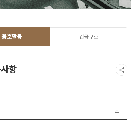
옹호활동
긴급구호
구사항