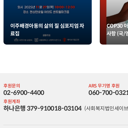
이주배경아동의 삶의 질 심포지엄 자
COP30
료집
사항 (국/
후원문의
ARS 무기명 후원
02-6900-4400
060-700-032
후원계좌
하나은행 379-910018-03104
(사회복지법인세이브