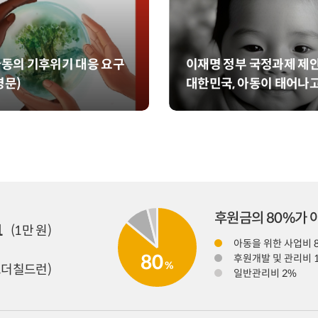
 아동의 기후위기 대응 요구
이재명 정부 국정과제 제안
영문)
대한민국, 아동이 태어나고
라
후원금의 80%가
1
(1만 원)
아동을 위한 사업비 
80
후원개발 및 관리비 
%
더칠드런)
일반관리비 2%