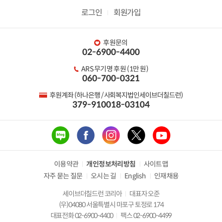
로그인
회원가입
후원문의
02-6900-4400
ARS 무기명 후원 (1만 원)
060-700-0321
후원계좌 (하나은행 / 사회복지법인세이브더칠드런)
379-910018-03104
이용약관
개인정보처리방침
사이트맵
자주 묻는 질문
오시는 길
English
인재채용
세이브더칠드런 코리아
대표자 오준
(우)04080 서울특별시 마포구 토정로 174
대표전화 02-6900-4400
팩스 02-6900-4499