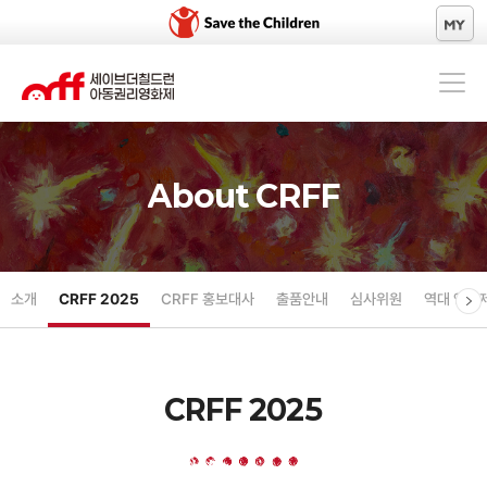
About CRFF
About CRFF
10년의 질문
상영 프로그램
소개
CRFF 2025
CRFF 홍보대사
출품안내
심사위원
역대 영화
세이브더칠드런 오리지널 필름
CRFF 2025
온라인 상영관
오프라인 상영관