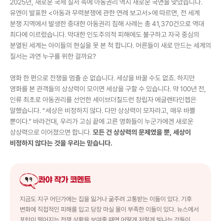
2025년, 새로운 국제 질서 속에 아동권리 역시 새로운 국면을 맞았습니다.
유엔이 발표한 <아동과 무력분쟁에 관한 연례 보고서>에 따르면, 전 세계
분쟁 지역에서 발생한 중대한 아동권리 침해 사례는 총 41,370건으로 역대
최다에 이르렀습니다. 막대한 인도주의적 피해에도 불구하고 자국 중심의
분열된 세계는 아이들의 현실을 못 본 척 합니다. 어른들이 새로 만드는 세계의
질서는 과연 누구를 위한 걸까요?
영화 한 편으로 전쟁을 멈출 순 없습니다. 세상을 바꿀 수도 없죠. 하지만
영화를 본 관객들의 상상력이 모이면 세상을 구할 수 있습니다. 약 100년 전,
인류 최초로 아동권리를 선언한 세이브더칠드런 창립자 에글렌타인젭은
말했습니다. “세상은 비정하지 않다. 다만 상상력이 모자라고, 매우 바쁠
뿐이다.” 바라건대, 우리가 고심 끝에 고른 영화들이 누군가에겐 새로운
상상력으로 이어졌으면 합니다.
모든 건 상상력의 문제였을 뿐, 세상이
비정하지 않다는 것을 우리는 믿습니다.
콰야 작가 코멘트
지금도 지구 어딘가에는 집을 잃거나 굶주려 고통받는 이들이 있다. 기후
변화에 직접적인 피해를 입고 당장 마실 물이 부족한 이들이 있다. 뉴스에서
포탄이 떨어지는 전쟁 상황을 보여줄 때면 어떻게 저렇게 빛나는 것들이