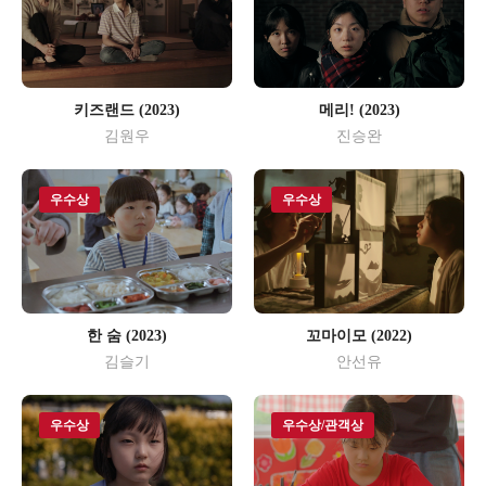
키즈랜드 (2023)
메리! (2023)
김원우
진승완
우수상
우수상
한 숨 (2023)
꼬마이모 (2022)
김슬기
안선유
우수상
우수상/관객상