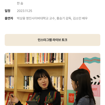
한 숨
일정
2023.11.25
출연자
박상용 영진사이버대학교 교수, 홍승기 감독, 김소민 배우
인스타그램 라이브 토크