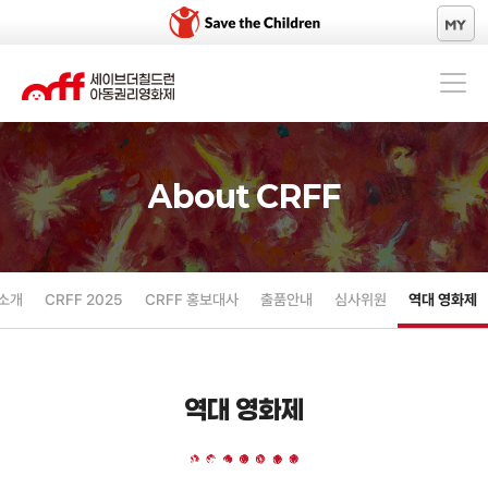
About CRFF
About CRFF
10년의 질문
상영 프로그램
소개
CRFF 2025
CRFF 홍보대사
출품안내
심사위원
역대 영화제
세이브더칠드런 오리지널 필름
역대 영화제
온라인 상영관
오프라인 상영관