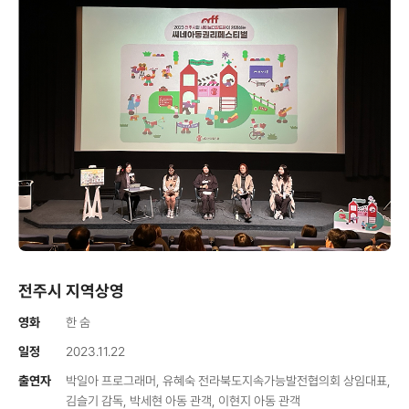
전주시 지역상영
영화
한 숨
일정
2023.11.22
출연자
박일아 프로그래머, 유혜숙 전라북도지속가능발전협의회 상임대표,
김슬기 감독, 박세현 아동 관객, 이현지 아동 관객