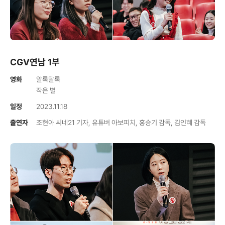
CGV연남 1부
영화
알록달록
작은 별
일정
2023.11.18
출연자
조현아 씨네21 기자, 유튜버 아보피치, 홍승기 감독, 김인혜 감독