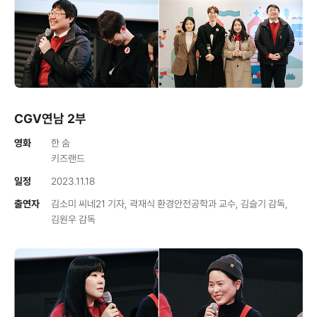
CGV연남 2부
영화
한 숨
키즈랜드
일정
2023.11.18
출연자
김소미 씨네21 기자, 곽재식 환경안전공학과 교수, 김슬기 감독,
김원우 감독