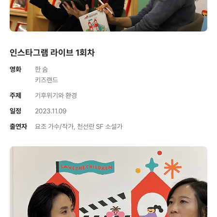
인스타그램 라이브 1회차
영화
한 숨
키즈랜드
주제
기후위기와 환경
일정
2023.11.09
출연자
요조 가수/작가, 천선란 SF 소설가