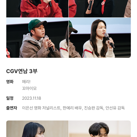
CGV연남 3부
영화
메리!
꼬마이모
일정
2023.11.18
출연자
이은선 영화 저널리스트, 한예리 배우, 진승완 감독, 안선유 감독