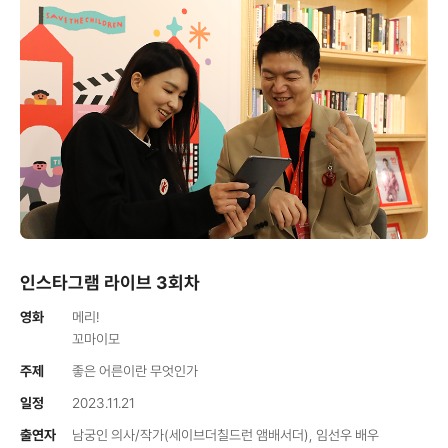
인스타그램 라이브 3회차
영화
메리!
꼬마이모
주제
좋은 어른이란 무엇인가
일정
2023.11.21
출연자
남궁인 의사/작가(세이브더칠드런 앰배서더), 임선우 배우