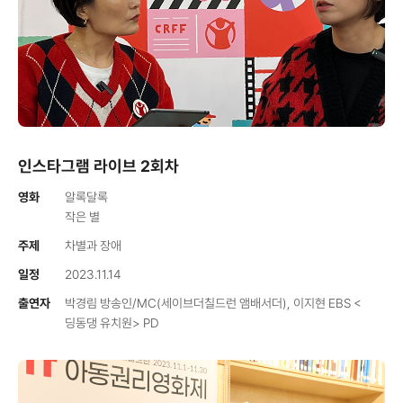
인스타그램 라이브 2회차
영화
알록달록
작은 별
주제
차별과 장애
일정
2023.11.14
출연자
박경림 방송인/MC(세이브더칠드런 앰배서더), 이지현 EBS <
딩동댕 유치원> PD