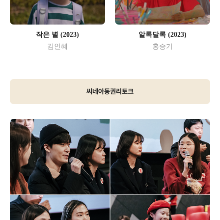
작은 별 (2023)
알록달록 (2023)
김인혜
홍승기
씨네아동권리토크