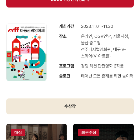
개최기간
2023.11.01~11.30
장소
온라인, CGV연남, 서울시청,
울산 중구청,
전주디지털영화관,
대구 V-
스퀘어(V-아트홀)
프로그램
경쟁 섹션 단편영화 6작품
슬로건
태어난 모든 존재를 위한 놀이터
수상작
대상
최우수상