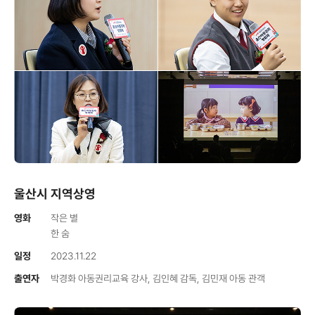
울산시 지역상영
영화
작은 별
한 숨
일정
2023.11.22
출연자
박경화 아동권리교육 강사, 김인혜 감독, 김민재 아동 관객