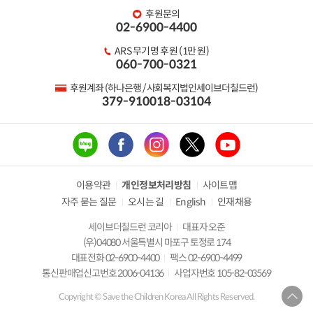
후원문의
02-6900-4400
ARS 무기명 후원 (1만 원)
060-700-0321
후원계좌 (하나은행 / 사회복지법인세이브더칠드런)
379-910018-03104
이용약관
개인정보처리방침
사이트맵
자주 묻는 질문
오시는 길
English
인재채용
세이브더칠드런 코리아
대표자 오준
(우)04080 서울특별시 마포구 토정로 174
대표전화 02-6900-4400
팩스 02-6900-4499
통신판매업신고번호 2006-04136
사업자번호 105-82-03569
Copyright © Save the Children Korea All Rights Reserved.