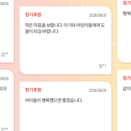
정기
08.06
행복
정기후원
2026.08.05
작은 마음을 보탭니다. 아기와 어린이들에게 도
움이 되길 바랍니다.
김**
정**
정기
08.06
다!
같이
정기후원
2026.08.05
아이들이 행복했으면 좋겠습니다.
민**