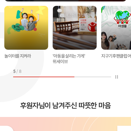
놀이터를 지켜라
'아동을 살리는 가게'
지구기후팬클럽 
위세이브
5
/
8
후원자님이 남겨주신 따뜻한 마음