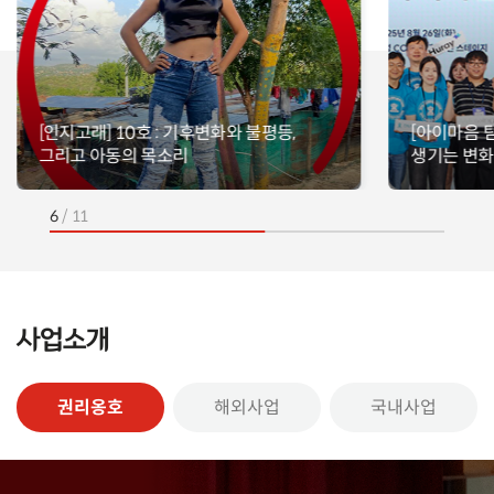
[인지고래] 10호 : 기후변화와 불평등,
[아이마음 
그리고 아동의 목소리
생기는 변화 
6
/
11
사업소개
권리옹호
해외사업
국내사업