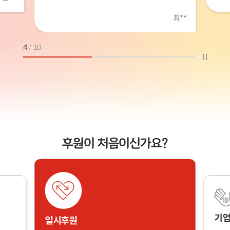
최**
4
/
10
후원이 처음이신가요?
기업
일시후원