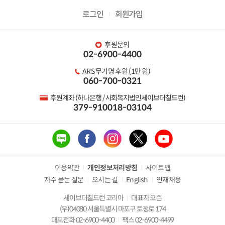
로그인
회원가입
후원문의
02-6900-4400
ARS 무기명 후원 (1만 원)
060-700-0321
후원계좌 (하나은행 / 사회복지법인세이브더칠드런)
379-910018-03104
이용약관
개인정보처리방침
사이트맵
자주 묻는 질문
오시는 길
English
인재채용
세이브더칠드런 코리아
대표자 오준
(우)04080 서울특별시 마포구 토정로 174
대표전화 02-6900-4400
팩스 02-6900-4499