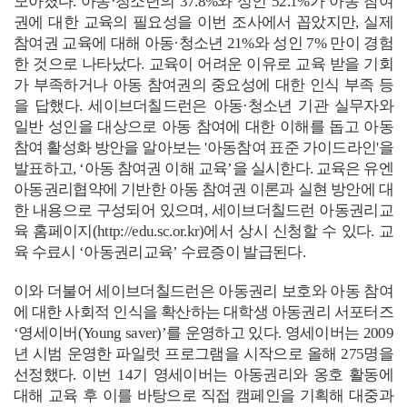
모아졌다
.
아동
·
청소년
의
37.8%
와 성인
52.1%
가 아동 참여
권에 대한 교육의 필요성을 이번 조사에서 꼽았지만
,
실제
참여권 교육에 대해 아동
·
청소년
21%
와 성인
7%
만이 경험
한 것으로 나타났다
.
교육이 어려운 이유로 교육 받을 기회
가 부족하거나 아동 참여권의 중요성에 대한 인식 부족 등
을 답했다
.
세이브더칠드런은 아동
·
청소년 기관 실무자와
일반 성인을 대상으로 아동 참여에 대한 이해를 돕고 아동
참여 활성화 방안을 알아보는
'
아동참여 표준 가이드라인
'
을
발표하고
, ‘
아동 참여권 이해 교육
’
을 실시한다
.
교육은 유엔
아동권리협약에 기반한 아동 참여권 이론과 실현 방안에 대
한 내용으로 구성되어 있으며
,
세이브더칠드런 아동권리교
육 홈페이지
(
http://edu.sc.or.kr
)
에서 상시 신청할 수 있다
.
교
육 수료시
‘
아동권리교육
’
수료증이 발급된다
.
이와 더불어 세이브더칠드런은 아동권리 보호와 아동 참여
에 대한 사회적 인식을 확산하는 대학생 아동권리 서포터즈
‘
영세이버
(Young saver)’
를 운영하고 있다
.
영세이버는
2009
년 시범 운영한 파일럿 프로그램을 시작으로 올해
275
명을
선정했다
.
이번
14
기 영세이버는 아동권리와 옹호 활동에
대해 교육 후 이를 바탕으로 직접 캠페인을 기획해 대중과