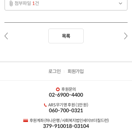
첨부파일
1
건
이
다
목록
전
음
글
글
로그인
회원가입
후원문의
02-6900-4400
ARS 무기명 후원 (1만 원)
060-700-0321
후원계좌 (하나은행 / 사회복지법인세이브더칠드런)
379-910018-03104