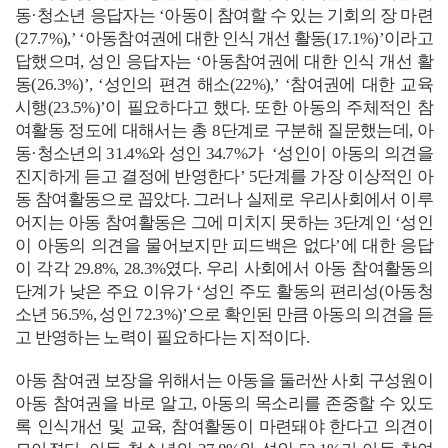
동
·
청소년 응답자는
‘
아동이 참여할 수 있는 기회의 장 마련
(27.7%),’ ‘
아동참여권에 대한 인식 개선 활동
(17.1%)’
이라고
답했으며
,
성인 응답자는
‘
아동참여권에 대한 인식 개선 활
동
(26.3%)’, ‘
성인의 편견 해소
(22%),’ ‘
참여권에 대한 교육
시행
(23.5%)’
이 필요하다고 했다
.
또한 아동의 주체적인 참
여활동 정도에 대해서는 총
8
단계로 구분해 질문했는데
,
아
동
·
청소년
의
31.4%
와 성인
34.7%
가
‘
성인이 아동의 의견을
진지하게 듣고 결정에 반영한다
’ 5
단계를 가장 이상적인 아
동 참여활동으로 꼽았다
.
그러나 실제로 우리사회에서 이루
어지는 아동 참여활동은 그에 미치지 못하는
3
단계인
‘
성인
이 아동의 의견을 물어보지만 피드백은 없다
’
에 대한 응답
이 각각
29.8%, 28.3%
였다
.
우리 사회에서 아동 참여활동의
단계가 낮은 주요 이유가
‘
성인 주도 활동의 편리성
(
아동청
소년
56.5%,
성인
72.3%)’
으로 확인된 만큼 아동의 의견을 듣
고 반영하는 노력이 필요하다는 지적이다
.
아동 참여권 보장을 위해서는 아동을 둘러싼 사회 구성원이
아동 참여권을 바로 알고
,
아동의 목소리를 존중할 수 있도
록 인식개선 및 교육
,
참여활동이 마련돼야 한다고 의견이