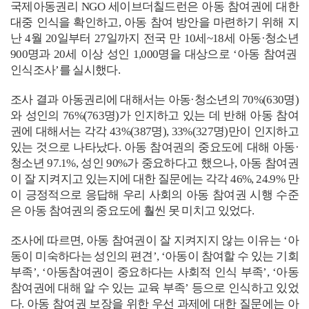
국제아동권리
NGO
세이브더칠드런은
아동 참여권에 대한
대중 인식을 확인하고
,
아동 참여 방안을 마련하기 위해
지
난
4
월
20
일부터
27
일까지 전국 만
10
세
~18
세 아동
·
청소년
900
명과
20
세 이상 성인
1,000
명을 대상으로
‘
아동 참여권
인식조사
’
를 실시했다
.
조사 결과 아동권리에 대해서는 아동
·
청소년의
70%(630
명
)
와 성인의
76%(763
명
)
가 인지하고 있는 데 반해 아동 참여
권에 대해서는 각각
43%(387
명
), 33%(327
명
)
만이 인지하고
있는 것으로 나타났다
.
아동 참여권의 중요도에 대해 아동
·
청소년
97.1%,
성인
90%
가 중요하다고 했으나
,
아동 참여권
이 잘 지켜지고 있는지에 대한 질문에는 각각
46%, 24.9%
만
이 긍정적으로 응답해
우리 사회의 아동 참여권 시행 수준
은 아동 참여권의 중요도에 훨씬 못 미치고 있었다
.
조사에 따르면
,
아동 참여권이 잘 지켜지지 않는 이유는
‘
아
동이 미숙하다는 성인의 편견’
, ‘
아동이 참여할 수 있는 기회
부족’
, ‘
아동참여권이 중요하다는 사회적 인식 부족’
, ‘
아동
참여권에 대해 알 수 있는 교육 부족
’
등으로 인식하고 있었
다
.
아동 참여권 보장을 위한 우선 과제에 대한 질문에는
아