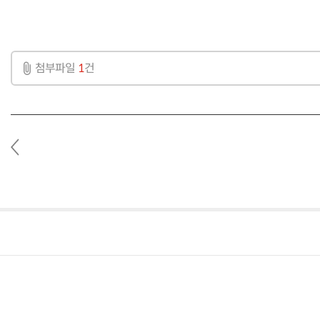
첨부파일
1
건
이
전
글