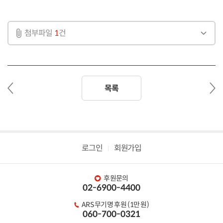
첨부파일
1
건
이
다
목록
전
음
글
글
로그인
회원가입
후원문의
02-6900-4400
ARS 무기명 후원 (1만 원)
060-700-0321