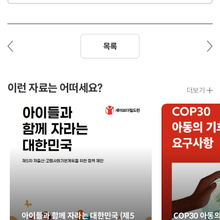
이
다
목록
전
음
글
글
이런 자료는 어떠세요?
더보기
아이들과 함께 자라는 대한민국 (제5
COP30 아동