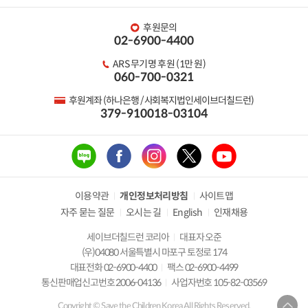
후원문의
02-6900-4400
ARS 무기명 후원 (1만 원)
060-700-0321
후원계좌 (하나은행 / 사회복지법인세이브더칠드런)
379-910018-03104
이용약관
개인정보처리방침
사이트맵
자주 묻는 질문
오시는 길
English
인재채용
세이브더칠드런 코리아
대표자 오준
(우)04080 서울특별시 마포구 토정로 174
대표전화 02-6900-4400
팩스 02-6900-4499
통신판매업신고번호 2006-04136
사업자번호 105-82-03569
Copyright © Save the Children Korea All Rights Reserved.