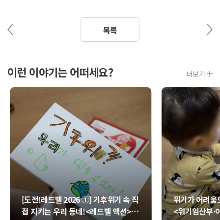
이
다
목록
전
음
글
글
이런 이야기는 어떠세요?
더보기
[도전!레드벨 2026 ①] 기후위기 속 직
위기가 어려움
접 지키는 우리 동네!<레드벨 액션>
<위기임산부·아