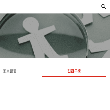
옹호활동
긴급구호