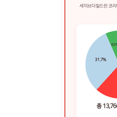
세이브더칠드런 코리아
6.2
31.7%
총 13,76