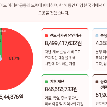
도 이러한 공동의 노력에 함께하며, 한 해 동안 다양한 국가에서 
도움을 전했습니다.
0.4%
인도적지원 유연기금
분쟁
%
8,499,417,632원
4,35
재난·재해 발생 시 빠르고
분쟁 피
효과적인 대응을 위해
폭력 예
61.7%
사전에 확보하는 자금
구축, 
기후 재난
옹호
전문
846,656,733원
61,9
6,44,876원
가뭄, 폭염, 홍수 등 재난
인도적지
피해 아동 및 지역사회 지원