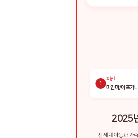
지진
1
미얀마/아프가
202
전 세계 아동과 가