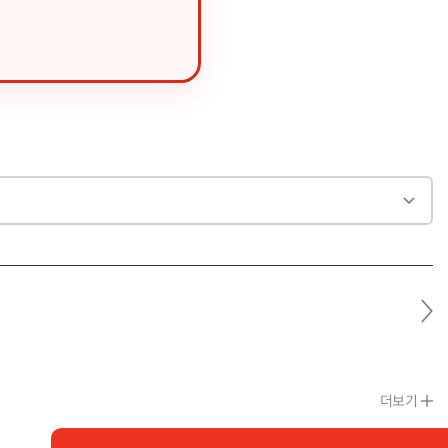
다
음
글
더보기