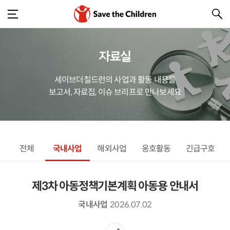
자료실
세이브더칠드런의 사업과 활동 내용을
보고서, 자료집, 이슈 브리프로 만나보세요
전체
국내사업
해외사업
옹호활동
긴급구호
제3차 아동정책기본계획 아동용 안내서
국내사업
2026.07.02