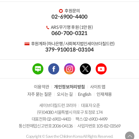
후원문의
02-6900-4400
ARS 무기명 후원 (1만 원)
060-700-0321
후원계좌 (하나은행 / 사회복지법인세이브더칠드런)
379-910018-03104
이용약관
개인정보처리방침
사이트맵
자주 묻는 질문
오시는 길
English
인재채용
세이브더칠드런 코리아
대표자 오준
(우)04080 서울특별시 마포구 토정로 174
대표전화 02-6900-4400
팩스 02-6900-4499
통신판매업신고번호 2006-04136
사업자번호 105-82-03569
Copyright © Save the Children Korea All Rights Reserved.