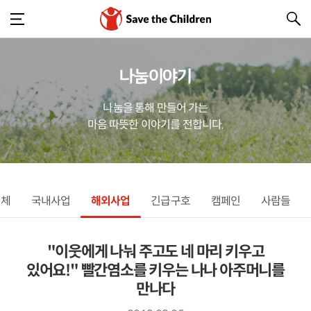
나눔이야기
나눔을 통해 만들어 가는
마음 따뜻한 이야기를 전합니다.
전체
국내사업
해외사업
긴급구호
캠페인
사람들
"이웃에게 나눠 주고도 네 마리 키우고
있어요!" 빨간염소를 키우는 나나 아주머니를
만나다