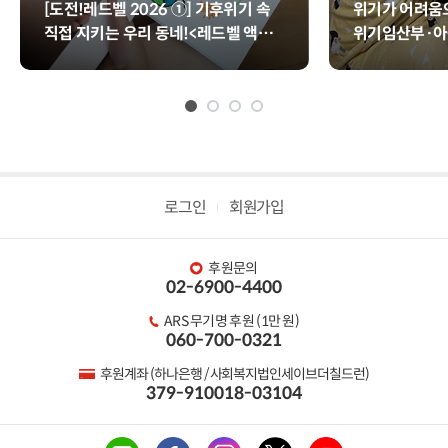
[도전!레드벨 2026 ①] 기후위기 속
위기가 어려움으
직접 지키는 우리 동네!<레드벨 액션>
위기임산부·아
📢
업>
로그인
회원가입
후원문의
02-6900-4400
ARS 무기명 후원 (1만 원)
060-700-0321
후원계좌 (하나은행 / 사회복지법인세이브더칠드런)
379-910018-03104