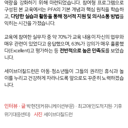
역량을 강화
하기 위해 마련되었습니다. 참여형 프로그램으로
구성된 본 교육에서는 PFA의
기본 개념과 핵심 원칙을 학습
하
고,
다양한 실습과 활동을 통해 정서적 지원 및 의사소통 방법
을
익히는 시간을 가졌습니다.
교육에 참여한 실무자 중 약
70%가 교육 내용이 자신의 업무와
매우 관련이 있었다
고 응답했으며, 63%가 강의가 매우 훌륭했
다(Excellent)고 평가하는 등
전반적으로 높은 만족도
를 보였습
니다.
세이브더칠드런은 아동·청소년들이 그들의 권리인 휴식과 놀
이를 누리고 건강하게 자라나도록
앞으로도
꾸준히
노력하겠습
니다.
인터뷰
·
글
박현진(커뮤니케이션부문) ·
최고야(인도적지원·기후
위기대응센터)
사진
세이브더칠드런