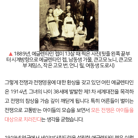
▲
1889년, 에글렌타인 젭이 13살 때 찍은 사진(뒷줄 왼쪽 끝부
터
시계방향으로 에글렌타인 젭, 남동생 가물, 큰고모 노니,
큰고모
부 제임스, 작은 고모 번, 언니 릴, 여동생 도로시)
그렇게 전쟁과 전쟁영웅에 대한 환상을 갖고 있던 어린 에글렌타인
은 1914년, 그녀의 나이 38세에 발발한 제1차 세계대전을 목격하
고 전쟁의 참상을 가슴 깊이 깨닫게 됩니다. 특히 어른들이 벌이는
전쟁으로 고통받는 아이들의 모습을 보면서
모든 전쟁은 아이들을
대상으로 치러진다
는 생각을 굳혔습니다.