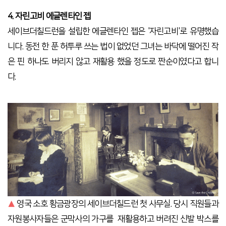
4. 자린고비 에글렌타인 젭
세이브더칠드런을 설립한 에글렌타인 젭은 '자린고비'로 유명했습
니다. 동전 한 푼 허투루 쓰는 법이 없었던 그녀는 바닥에 떨어진 작
은 핀 하나도 버리지 않고 재활용 했을 정도로 짠순이였다고 합니
다.
▲
영국 소호 황금광장의 세이브더칠드런 첫 사무실. 당시 직원들과
자원봉사자들은 군막사의 가구를
재활용하고 버려진 신발 박스를