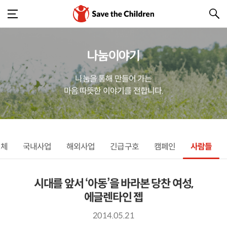
나눔이야기
나눔을 통해 만들어 가는
마음 따뜻한 이야기를 전합니다.
전체
국내사업
해외사업
긴급구호
캠페인
사람들
시대를 앞서 ‘아동’을 바라본 당찬 여성,
에글렌타인 젭
2014.05.21