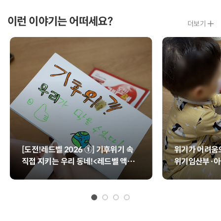
글
글
이런 이야기는 어떠세요?
더보기
[도전!레드벨 2026 ①] 기후위기 속
위기가 어려움으
직접 지키는 우리 동네!<레드벨 액션>
위기임산부·아
📢
업>