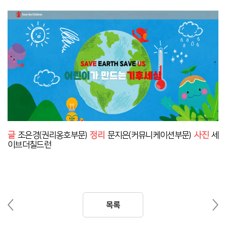
글
조은경(권리옹호부문)
정리
문지은(커뮤니케이션부문)
사진
세
이브더칠드런
이
다
목록
전
음