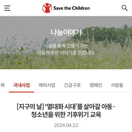
나눔이야기
나눔을 통해 만들어 가는
마음 따뜻한 이야기를 전합니다.
전체
국내사업
해외사업
긴급구호
캠페인
사람들
[지구의 날] '열대화 시대’를 살아갈 아동·
청소년을 위한 기후위기 교육
2024.04.22