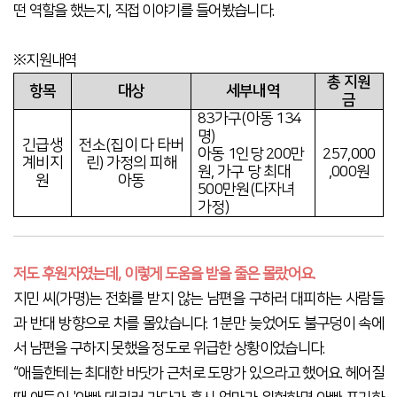
떤 역할을 했는지, 직접 이야기를 들어봤습니다.
※지원내역
총 지원
항목
대상
세부내역
금
83
가구(아동 134
명)
긴급생
전소(집이 다 타버
아동 1인당 200만
257,000
계비지
린) 가정의 피해
원, 가구 당 최대
,000
원
원
아동
500만원(다자녀
가정)
저도 후원자였는데, 이렇게 도움을 받을 줄은 몰랐어요.
지민 씨(가명)는 전화를 받지 않는 남편을 구하러 대피하는 사람들
과 반대 방향으로 차를 몰았습니다. 1분만 늦었어도 불구덩이 속에
서 남편을 구하지 못했을 정도로 위급한 상황이었습니다.
“애들한테는 최대한 바닷가 근처로 도망가 있으라고 했어요. 헤어질