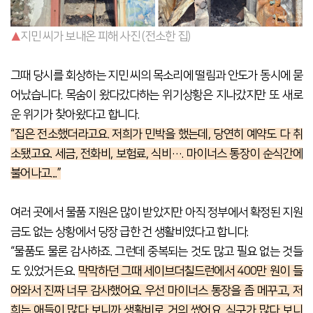
▲
지민 씨가 보내온 피해 사진 (전소한 집)
그때 당시를 회상하는 지민 씨의 목소리에 떨림과 안도가 동시에 묻
어났습니다. 목숨이 왔다갔다하는 위기상황은 지나갔지만 또 새로
운 위기가 찾아왔다고 합니다.
“집은 전소했더라고요. 저희가 민박을 했는데, 당연히 예약도 다 취
소됐고요. 세금, 전화비, 보험료, 식비…. 마이너스 통장이 순식간에
불어나고....”
여러 곳에서 물품 지원은 많이 받았지만 아직 정부에서 확정된 지원
금도 없는 상황에서 당장 급한 건 생활비였다고 합니다.
“물품도 물론 감사하죠. 그런데 중복되는 것도 많고 필요 없는 것들
도 있었거든요.
막막하던 그때 세이브더칠드런에서 400만 원이 들
어와서 진짜 너
무 감사했어요. 우선 마이너스 통장을 좀 메꾸고, 저
희는 애들이 많다 보니까 생활비로 거의 썼어요. 식구가 많다 보니