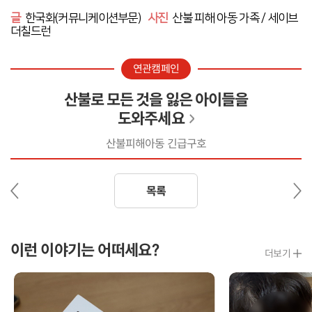
글
한국화(커뮤니케이션부문)
사진
산불 피해 아동 가족 / 세이브
더칠드런
연관캠페인
산불로 모든 것을 잃은 아이들을
도와주세요
산불피해아동 긴급구호
이
다
목록
전
음
글
글
이런 이야기는 어떠세요?
더보기