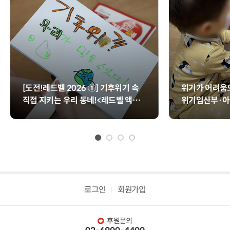
[도전!레드벨 2026 ①] 기후위기 속
위기가 어려움으
직접 지키는 우리 동네!<레드벨 액션>
위기임산부·아
📢
업>
로그인
회원가입
후원문의